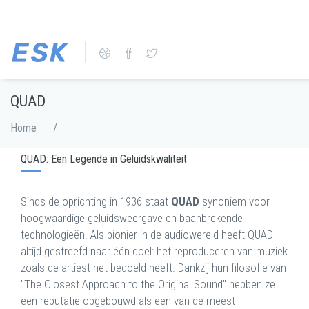
Skip
to
main
content
QUAD
Breadcrumb
Home
/
QUAD: Een Legende in Geluidskwaliteit
Sinds de oprichting in 1936 staat
QUAD
synoniem voor
hoogwaardige geluidsweergave en baanbrekende
technologieën. Als pionier in de audiowereld heeft QUAD
altijd gestreefd naar één doel: het reproduceren van muziek
zoals de artiest het bedoeld heeft. Dankzij hun filosofie van
"The Closest Approach to the Original Sound" hebben ze
een reputatie opgebouwd als een van de meest