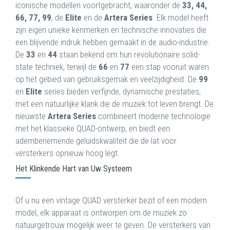
iconische modellen voortgebracht, waaronder de
33, 44,
66, 77, 99
, de
Elite
en de
Artera Series
. Elk model heeft
zijn eigen unieke kenmerken en technische innovaties die
een blijvende indruk hebben gemaakt in de audio-industrie.
De
33
en
44
staan bekend om hun revolutionaire solid-
state techniek, terwijl de
66
en
77
een stap vooruit waren
op het gebied van gebruiksgemak en veelzijdigheid. De
99
en
Elite
series bieden verfijnde, dynamische prestaties,
met een natuurlijke klank die de muziek tot leven brengt. De
nieuwste
Artera Series
combineert moderne technologie
met het klassieke QUAD-ontwerp, en biedt een
adembenemende geluidskwaliteit die de lat voor
versterkers opnieuw hoog legt.
Het Klinkende Hart van Uw Systeem
Of u nu een vintage QUAD versterker bezit of een modern
model, elk apparaat is ontworpen om de muziek zo
natuurgetrouw mogelijk weer te geven. De versterkers van